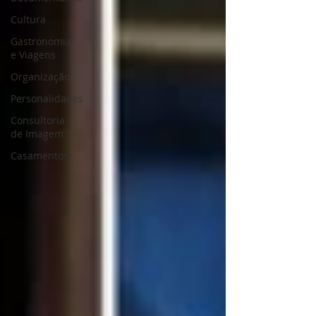
Cultura
Gastronomia
e Viagens
Organização
Personalidades
Consultoria
de Imagem
Casamentos