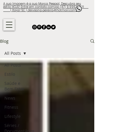
A sua Imagem é a sua Marca Pessoal, Descubra seu
estilo HOJE! Entre em contato comigo (47) 9.9960-3131
| Itajaí-SC | deivisonp.pereira@hotmail.com
Blog
All Posts
All Posts
Estilo
Saúde e
Bem Estar
News
Fitness
Lifestyle
Séries /
Documentários