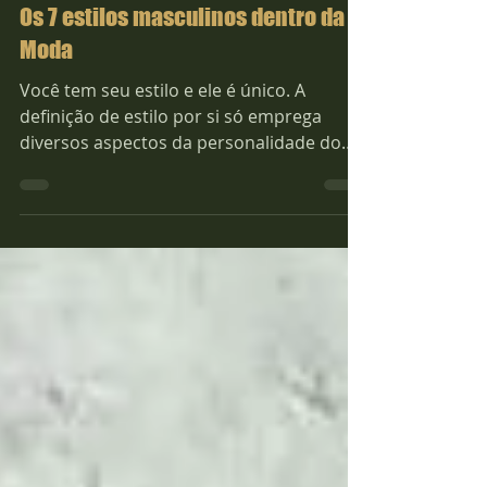
Deivi Pereira
Os 7 estilos masculinos dentro da
Moda
Você tem seu estilo e ele é único. A
definição de estilo por si só emprega
diversos aspectos da personalidade do
indivíduo. Na moda novos...