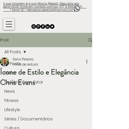
A sua Imagem é a sua Marca Pessoal, Descubra seu
estilo HOJE! Entre em contato comigo (47) 9.9960-3131
| Itajaí-SC | deivisonp.pereira@hotmail.com
Post
All Posts
Deivi Pereira
All Posts
1 min de leitura
Ícone de Estilo e Elegância
Estilo
Chris Evans
Saúde e Bem Estar
News
Fitness
Lifestyle
Séries / Documentários
Cultura