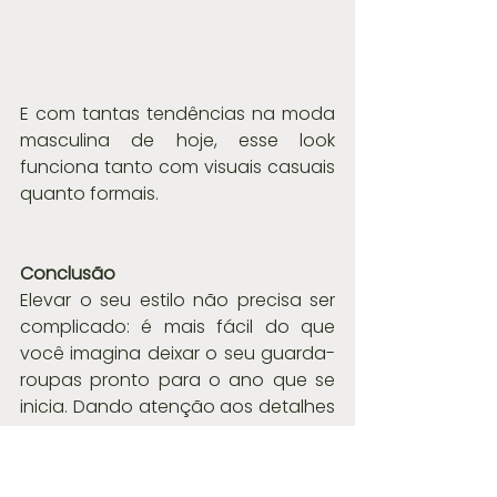
E com tantas tendências na moda 
masculina de hoje, esse look 
funciona tanto com visuais casuais 
quanto formais.
Conclusão
Elevar o seu estilo não precisa ser 
complicado: é mais fácil do que 
você imagina deixar o seu guarda-
roupas pronto para o ano que se 
inicia. Dando atenção aos detalhes 
do seu visual, e investindo em 
algumas peças básicas de boa 
qualidade, o seu guarda-roupas 