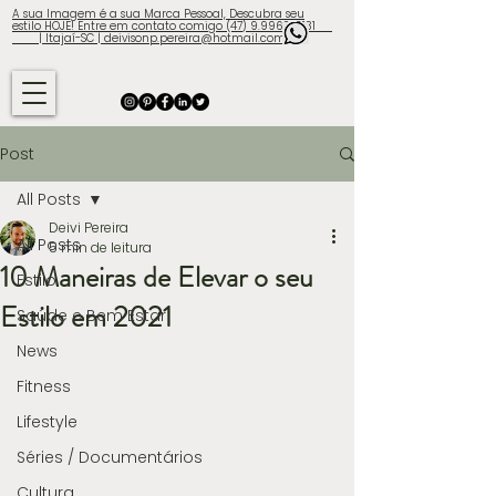
A sua Imagem é a sua Marca Pessoal, Descubra seu
estilo HOJE! Entre em contato comigo (47) 9.9960-3131
| Itajaí-SC | deivisonp.pereira@hotmail.com
Post
All Posts
Deivi Pereira
All Posts
5 min de leitura
10 Maneiras de Elevar o seu
Estilo
Estilo em 2021
Saúde e Bem Estar
News
Fitness
Lifestyle
Séries / Documentários
Cultura