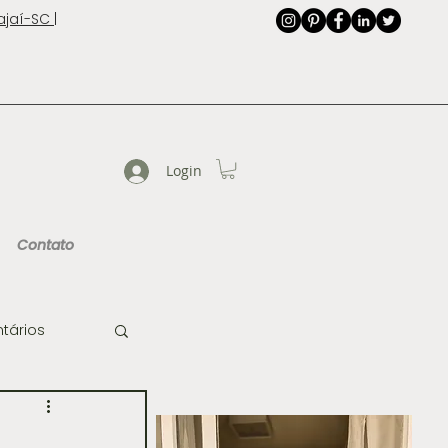
jaí-SC |
Login
Contato
tários
de Imagem