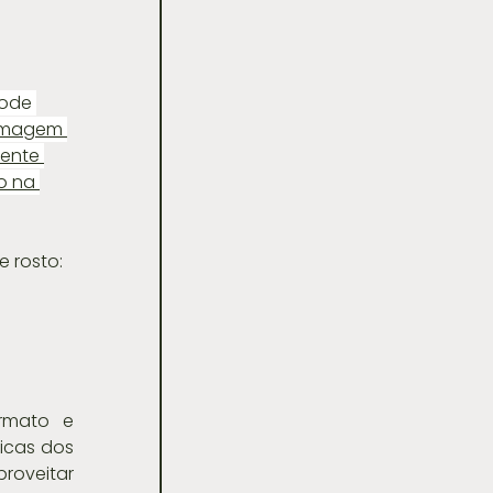
ode 
 Imagem 
mente 
o na 
e rosto:
rmato e 
icas dos 
oveitar 