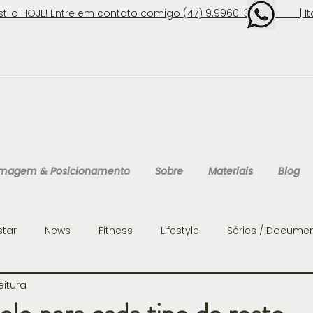
stilo HOJE! Entre em contato comigo (47) 9.9960-3131 | Ita
 Imagem & Posicionamento
Sobre
Materiais
Blog
star
News
Fitness
Lifestyle
Séries / Documen
eitura
ens
Organização
Personalidades
Consultoria 