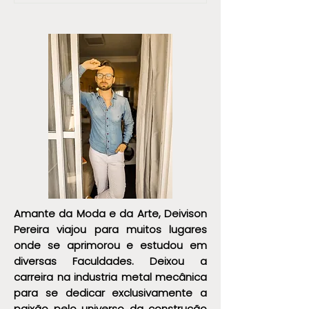
ESTILO ÚNICO!
Homens: um guia 
elegância e sofisti
Amante da Moda e da Arte, Deivison
Pereira viajou para muitos lugares
onde se aprimorou e estudou em
diversas Faculdades. Deixou a
carreira na industria metal mecânica
para se dedicar exclusivamente a
paixão pelo universo da construção