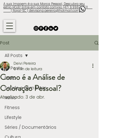
A sua Imagem é a sua Marca Pessoal, Descubra seu
estilo HOJE! Entre em contato comigo (47) 9.9960-3131
| Itajaí-SC | deivisonp.pereira@hotmail.com
Post
All Posts
Deivi Pereira
All Posts
6 min de leitura
Como é a Análise de
Estilo
Coloração Pessoal?
Saúde e Bem Estar
Atualizado:
3 de abr.
News
Fitness
Lifestyle
Séries / Documentários
Cultura