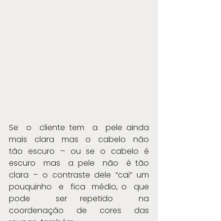
Se  o  cliente tem  a  pele ainda  
mais  clara  mas  o  cabelo  não  
tão  escuro  –  ou  se  o  cabelo  é 
escuro  mas  a pele  não  é tão  
clara  –  o  contraste  dele  “cai”  um  
pouquinho  e  fica  médio, o  que  
pode  ser repetido  na 
coordenação  de  cores  das  