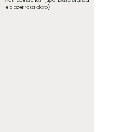
nos  acessórios  (tipo  blusa branca 
e blazer rosa claro).