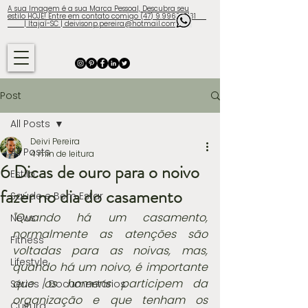
A sua Imagem é a sua Marca Pessoal, Descubra seu
estilo HOJE! Entre em contato comigo (47) 9.9960-3131
| Itajaí-SC | deivisonp.pereira@hotmail.com
Post
All Posts
Deivi Pereira
All Posts
4 min de leitura
6 Dicas de ouro para o noivo
Estilo
fazer no dia do casamento
Saúde e Bem Estar
"Quando há um casamento, 
News
normalmente as atenções são 
Fitness
voltadas para as noivas, mas, 
Lifestyle
quando há um noivo, é importante 
que os homens participem da 
Séries / Documentários
organização e que tenham os 
Cultura