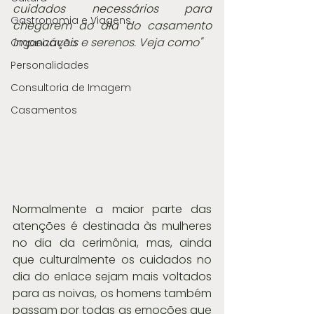
cuidados necessários para 
Gastronomia e Viagens
chegarem ao dia do casamento 
impecáveis e serenos. Veja como"
Organização
Personalidades
Consultoria de Imagem
Casamentos
Normalmente a maior parte das 
atenções é destinada às mulheres 
no dia da cerimônia, mas, ainda 
que culturalmente os cuidados no 
dia do enlace sejam mais voltados 
para as noivas, os homens também 
passam por todas as emoções que 