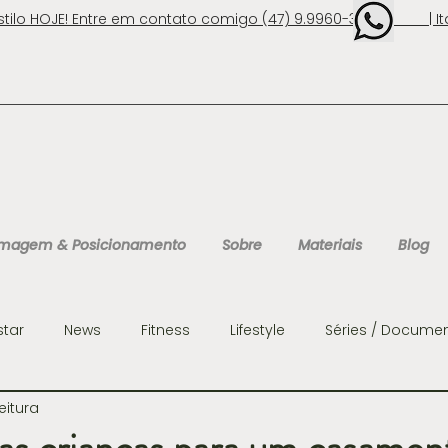
stilo HOJE! Entre em contato comigo (47) 9.9960-3131 | Ita
 Imagem & Posicionamento
Sobre
Materiais
Blog
star
News
Fitness
Lifestyle
Séries / Documen
eitura
ens
Organização
Personalidades
Consultoria 