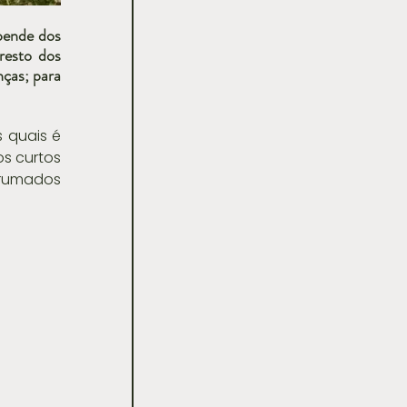
pende dos 
esto dos 
ças; para 
 quais é 
s curtos 
rrumados 