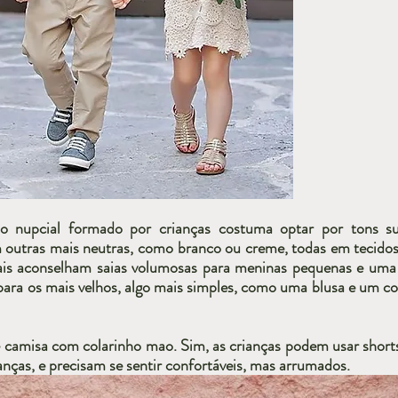
jo nupcial formado por crianças costuma optar por tons su
outras mais neutras, como branco ou creme, todas em tecidos 
nais aconselham saias volumosas para meninas pequenas e uma 
para os mais velhos, algo mais simples, como uma blusa e um co
amisa com colarinho mao. Sim, as crianças podem usar shorts
anças, e precisam se sentir confortáveis, mas arrumados.