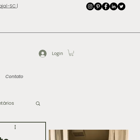
jaí-SC |
Login
Contato
tários
de Imagem