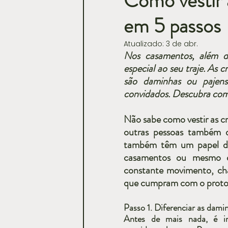
Como vestir 
em 5 passos
Casamentos
Atualizado:
3 de abr.
Nos casamentos, além d
especial ao seu traje. As 
são daminhas ou pajen
convidados. Descubra como
Não sabe como vestir as c
outras pessoas também d
também têm um papel de 
casamentos ou mesmo q
constante movimento, ch
que cumpram com o protoc
Passo 1. Diferenciar as damin
Antes de mais nada, é im