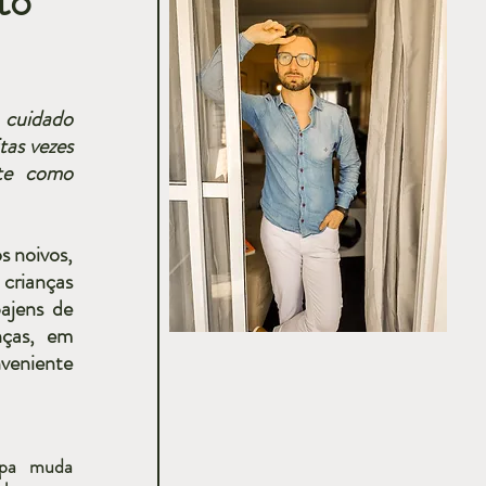
to
cuidado 
as vezes 
e como 
 noivos, 
rianças 
jens de 
ças, em 
eniente 
upa muda 