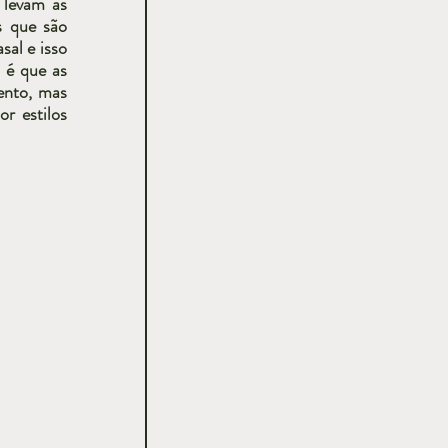
levam as 
 que são 
al e isso 
 é que as 
nto, mas 
 estilos 