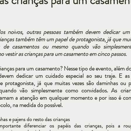
as crianças para um casamen
os noivos, outras pessoas também devem dedicar um 
crianças também têm um papel de protagonista, já que muit
s de casamentos ou mesmo quando vão simplesment
 vestir as crianças para um casamento em cinco passos.
rianças para um casamento? Nesse tipo de evento, além dos
evem dedicar um cuidado especial ao seu traje. E as c
protagonista, já que muitas vezes são daminhas ou pa
uando vão simplesmente como convidados. As crian
amam a atenção em qualquer momento e por isso é conv
olo, na medida do possível.
has e pajens do resto das crianças
portante diferenciar os papéis das crianças, pois a ro