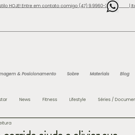
stilo HOJE! Entre em contato comigo (47) 9.9960-3131 | Ita
 Imagem & Posicionamento
Sobre
Materiais
Blog
star
News
Fitness
Lifestyle
Séries / Documen
eitura
ens
Organização
Personalidades
Consultoria 