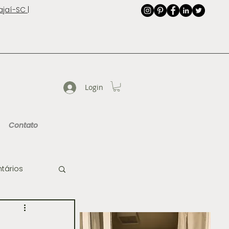
jaí-SC |
Login
Contato
tários
de Imagem