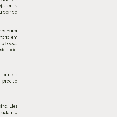
udar os 
 corrida 
figurar 
foria em 
ne Lopes 
iedade. 
 ser uma 
preciso 
na. Eles 
ajudam a 