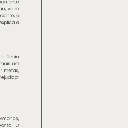
namento 
a, você 
iente, é 
xplica a 
endência 
mais um 
 metas, 
ejudicar 
ormance, 
rita. O 