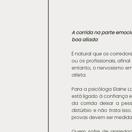
A corrida na parte emocio
boa aliada
É natural que os corredo
ou os profissionais, afin
entanto, o nervosismo e
atleta.
Para a psicóloga Elaine 
está ligado à confiança e 
da corrida deixar a pes
distúrbio e não trata iss
provas devem ser medidas,
Quem sofre de ansiedad