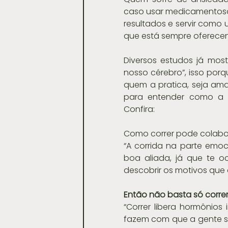
caso usar medicamentoso
resultados e servir como 
que está sempre oferecen
Diversos estudos já mos
nosso cérebro”, isso porq
quem a pratica, seja ama
para entender como a c
Confira:
Como correr pode colabora
“A corrida na parte emoc
boa aliada, já que te o
descobrir os motivos que o
Então não basta só corre
“Correr libera hormônios
fazem com que a gente se s