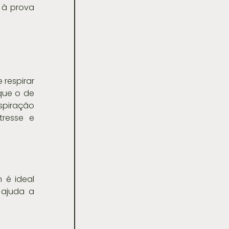
 à prova 
respirar 
que o de 
piração 
resse e 
é ideal 
ajuda a 