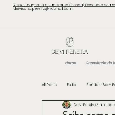
A sua Imagem é a sua Marca Pessoal, Descubra seu e
deivisonp.pereira@hotmail.com
Home
Consultoria de
All Posts
Estilo
Saúde e Bem E
Deivi Pereira
3 min de l
Cultura
Gastronomia e Viag