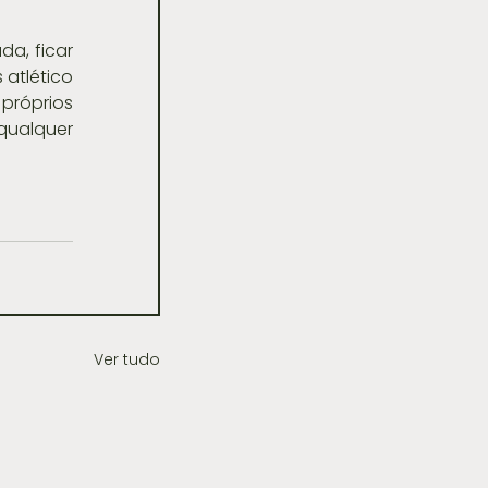
a, ficar 
atlético 
próprios 
qualquer 
Ver tudo