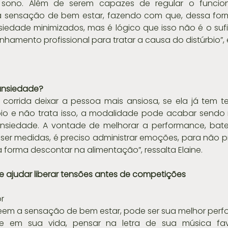
 sono. Além de serem capazes de regular o funcio
sensação de bem estar, fazendo com que, dessa form
edade minimizados, mas é lógico que isso não é o sufic
amento profissional para tratar a causa do distúrbio”, e
 ansiedade?
a corrida deixar a pessoa mais ansiosa, se ela já tem t
bio e não trata isso, a modalidade pode acabar sendo 
nsiedade. A vontade de melhorar a performance, bater
er medidas, é preciso administrar emoções, para não pr
forma descontar na alimentação”, ressalta Elaine.
e ajudar liberar tensões antes de competições
or
deem a sensação de bem estar, pode ser sua melhor perf
 em sua vida, pensar na letra de sua música favo