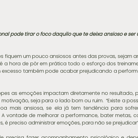
nal pode tirar o foco daquilo que te deixa ansioso e ser
res fiquem um pouco ansiosos antes das provas, sejam 
al é a hora de pôr em prática todo o esforço dos treiname
m excesso também pode acabar prejudicando a perform
Lopes as emoções impactam diretamente no resultado, p
motivação, seja para o lado bom ou ruim.  “Existe a possi
soa mais ansiosa, se ela já tem tendência para sofre
o. A vontade de melhorar a performance, bater metas, c
 é preciso administrar emoções, para não se prejudicar”,
e precisa fazer acompanhamento psicológico e dep