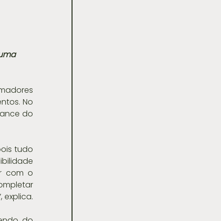
 uma 
amadores 
ntos. No 
ance do 
ois tudo 
bilidade 
r com o 
ompletar 
 explica.
endo do 