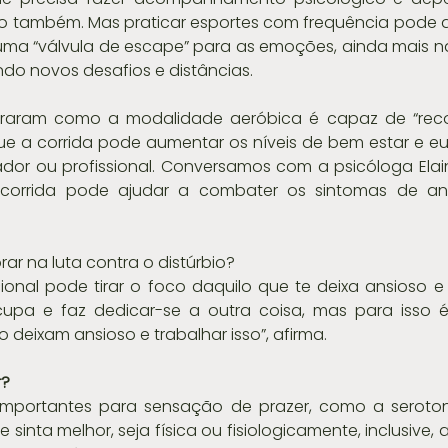
 também. Mas praticar esportes com frequência pode aj
uma “válvula de escape” para as emoções, ainda mais na
do novos desafios e distâncias.
traram como a modalidade aeróbica é capaz de “recon
ue a corrida pode aumentar os níveis de bem estar e eu
dor ou profissional. Conversamos com a psicóloga Elai
orrida pode ajudar a combater os sintomas de ans
r na luta contra o distúrbio?
ional pode tirar o foco daquilo que te deixa ansioso e
cupa e faz dedicar-se a outra coisa, mas para isso é 
 deixam ansioso e trabalhar isso”, afirma.
r?
 importantes para sensação de prazer, como a serotoni
inta melhor, seja física ou fisiologicamente, inclusive, 