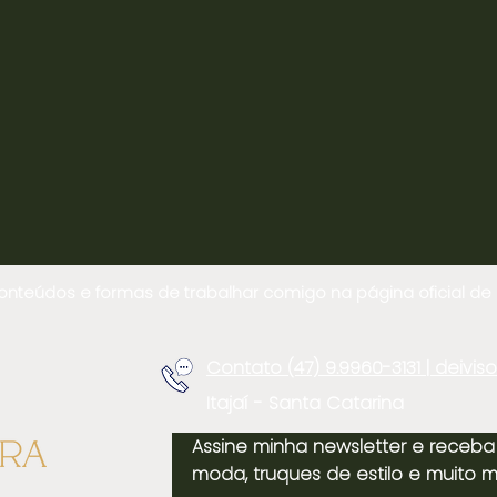
teúdos e formas de trabalhar comigo na página oficial de li
Contato (47) 9.9960-3131 | deivi
Itajaí - Santa Catarina
Assine minha newsletter e receba 
moda, truques de estilo e muito m