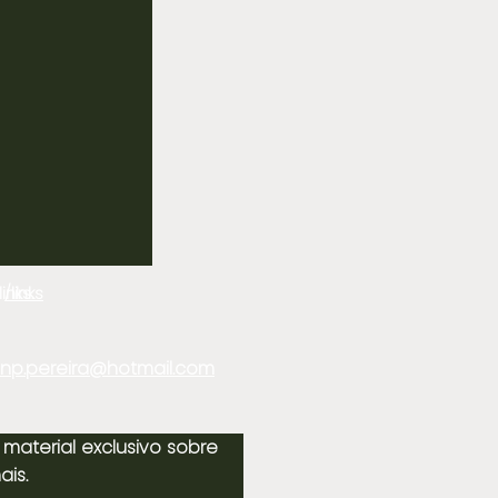
nks.
/links
sonp.pereira@hotmail.com
material exclusivo sobre
ais.