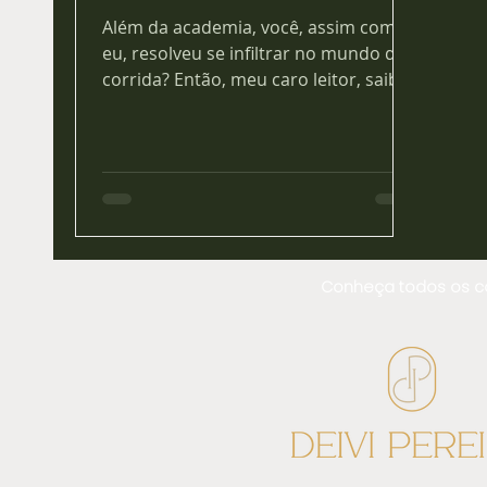
Além da academia, você, assim como
eu, resolveu se infiltrar no mundo da
corrida? Então, meu caro leitor, saiba
que esse esporte é...
Conheça todos os con