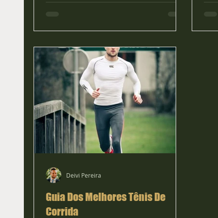
Deivi Pereira
Guia Dos Melhores Tênis De
Corrida