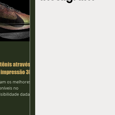
tênis através
e impressão 3D
lizam os melhores
níveis no
sibilidade dada ao
o interessante...