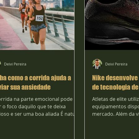
Deivi Pereira
Deivi Pereira
ba como a corrida ajuda a
Nike desenvolve 
viar sua ansiedade
de tecnologia d
orrida na parte emocional pode
Atletas de elite uti
ar o foco daquilo que te deixa
equipamentos dispo
ioso e ser uma boa aliada É natural
mercado. Além da vi
 os corredores fiquem um...
produto, que é muit