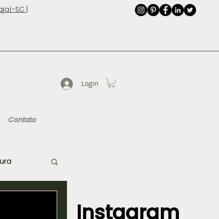
jaí-SC |
Login
Contato
tura
Instagram