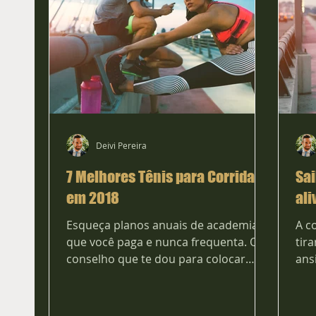
Deivi Pereira
7 Melhores Tênis para Corrida
Sai
em 2018
ali
Esqueça planos anuais de academia
A c
que você paga e nunca frequenta. O
tir
conselho que te dou para colocar
ans
atividade física na sua rotina é...
que