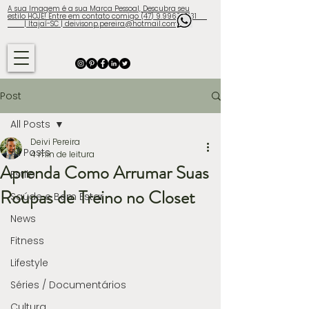
A sua Imagem é a sua Marca Pessoal, Descubra seu
estilo HOJE! Entre em contato comigo (47) 9.9960-3131
| Itajaí-SC | deivisonp.pereira@hotmail.com
Post
All Posts
Deivi Pereira
All Posts
4 min de leitura
Aprenda Como Arrumar Suas
Estilo
Roupas de Treino no Closet
Saúde e Bem Estar
News
Fitness
Lifestyle
Séries / Documentários
Cultura