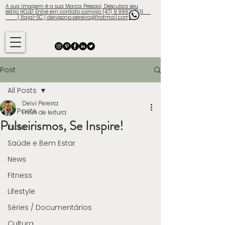
A sua Imagem é a sua Marca Pessoal, Descubra seu
estilo HOJE! Entre em contato comigo (47) 9.9960-3131
| Itajaí-SC | deivisonp.pereira@hotmail.com
Post
All Posts
Deivi Pereira
All Posts
1 min de leitura
Pulseirismos, Se Inspire!
Estilo
Saúde e Bem Estar
News
Fitness
Lifestyle
Séries / Documentários
Cultura