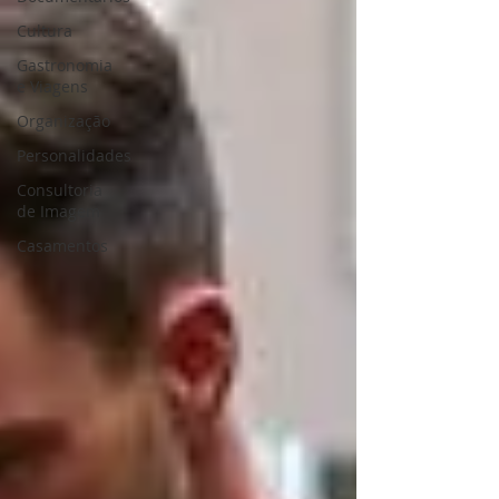
Cultura
Gastronomia
e Viagens
Organização
Personalidades
Consultoria
de Imagem
Casamentos