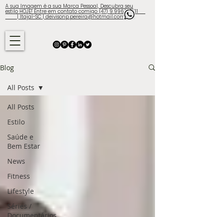
A sua Imagem é a sua Marca Pessoal, Descubra seu
estilo HOJE! Entre em contato comigo (47) 9.9960-3131
| Itajaí-SC | deivisonp.pereira@hotmail.com
Blog
All Posts
All Posts
Estilo
Saúde e
Bem Estar
News
Fitness
Lifestyle
Séries /
Documentários