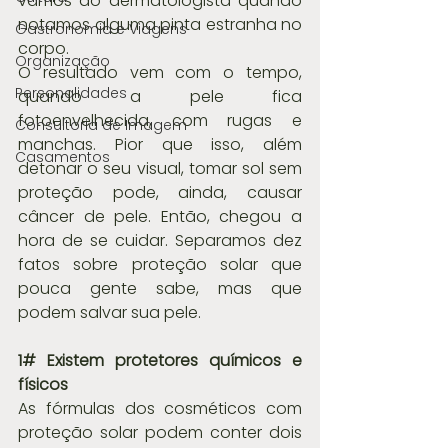
vamos ao dermatologista quando 
notamos alguma pinta estranha no 
Gastronomia e Viagens
corpo.
Organização
O resultado vem com o tempo, 
Personalidades
quando a pele fica 
fotoenvelhecida, com rugas e 
Consultoria de Imagem
manchas. Pior que isso, além 
Casamentos
detonar o seu visual, tomar sol sem 
proteção pode, ainda, causar 
câncer de pele. Então, chegou a 
hora de se cuidar. Separamos dez 
fatos sobre proteção solar que 
pouca gente sabe, mas que 
podem salvar sua pele.
1# Existem protetores químicos e 
físicos
As fórmulas dos cosméticos com 
proteção solar podem conter dois 