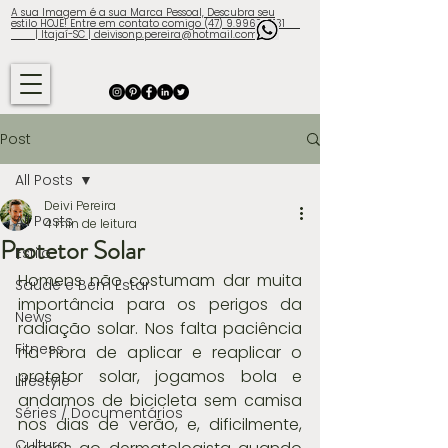
A sua Imagem é a sua Marca Pessoal, Descubra seu
estilo HOJE! Entre em contato comigo (47) 9.9960-3131
| Itajaí-SC | deivisonp.pereira@hotmail.com
Post
All Posts
Deivi Pereira
All Posts
4 min de leitura
Protetor Solar
Estilo
Homens não costumam dar muita 
Saúde e Bem Estar
importância para os perigos da 
News
radiação solar. Nos falta paciência 
Fitness
na hora de aplicar e reaplicar o 
protetor solar, jogamos bola e 
Lifestyle
andamos de bicicleta sem camisa 
Séries / Documentários
nos dias de verão, e, dificilmente, 
Cultura