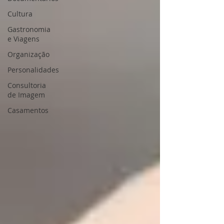
Cultura
Gastronomia
e Viagens
Organização
Personalidades
Consultoria
de Imagem
Casamentos