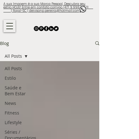
A sua Imagem é a sua Marca Pessoal, Descubra seu
estilo HOJE! Entre em contato comigo (47) 9.9960-3131
| Itajaí-SC | deivisonp.pereira@hotmail.com
Blog
All Posts
All Posts
Estilo
Saúde e
Bem Estar
News
Fitness
Lifestyle
Séries /
Documentários