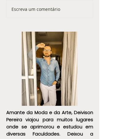
Guarda Roupa Inte
Escreva um comentário
Tendências vistas no filme O
Diabo Veste Prada 2
Amante da Moda e da Arte, Deivison
Pereira viajou para muitos lugares
onde se aprimorou e estudou em
diversas Faculdades. Deixou a