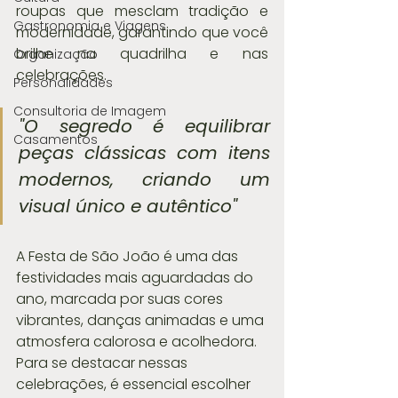
roupas que mesclam tradição e 
Gastronomia e Viagens
modernidade, garantindo que você 
brilhe na quadrilha e nas 
Organização
celebrações.
Personalidades
Consultoria de Imagem
"O segredo é equilibrar 
Casamentos
peças clássicas com itens 
modernos, criando um 
visual único e autêntico"
A Festa de São João é uma das 
festividades mais aguardadas do 
ano, marcada por suas cores 
vibrantes, danças animadas e uma 
atmosfera calorosa e acolhedora. 
Para se destacar nessas 
celebrações, é essencial escolher 