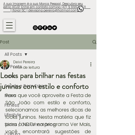
A sua Imagem é a sua Marca Pessoal, Descubra seu
estilo HOJE! Entre em contato comigo (47) 9.9960-3131
| Itajaí-SC | deivisonp.pereira@hotmail.com
Post
All Posts
Deivi Pereira
All Posts
1 min de leitura
Looks para brilhar nas festas
Estilo
juninas com estilo e conforto
Saúde e Bem Estar
Para que você aproveite a Festa de 
News
São João com estilo e conforto, 
Fitness
selecionamos as melhores dicas de 
Lifestyle
looks juninos. Nesta matéria que fiz 
para o NDTV no programa Ver Mais, 
Séries / Documentários
você encontrará sugestões de 
Cultura