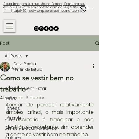
A sua Imagem é a sua Marca Pessoal, Descubra seu
estilo HOJE! Entre em contato comigo (47) 9.9960-3131
| Itajaí-SC | deivisonp.pereira@hotmail.com
Post
All Posts
Deivi Pereira
All Posts
4 min de leitura
Como se vestir bem no
Estilo
trabalho
Saúde e Bem Estar
Atualizado:
3 de abr.
News
Apesar de parecer relativamente 
Fitness
simples, afinal, o mais importante 
Lifestyle
no escritório é trabalhar e não 
desfilar, é importante, sim, aprender 
Séries / Documentários
a como se vestir bem no trabalho.
Cultura