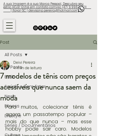
A sua Imagem é a sua Marca Pessoal, Descubra seu
estilo HOJE! Entre em contato comigo (47) 9.9960-3131
| Itajaí-SC | deivisonp.pereira@hotmail.com
Post
All Posts
Deivi Pereira
All Posts
4 min de leitura
7 modelos de tênis com preços
Estilo
acessíveis que nunca saem da
Saúde e Bem Estar
moda
News
Fitness
Para muitos, colecionar tênis é 
agora um passatempo popular – 
Lifestyle
mais do que nunca – mas esse 
Séries / Documentários
hobby pode sair caro. Modelos 
Cultura