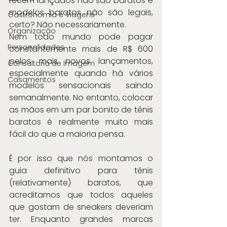
recém lançados não são baratos e 
modelos baratos não são legais, 
Gastronomia e Viagens
certo? Não necessariamente.
Organização
Nem todo mundo pode pagar 
Personalidades
constantemente mais de R$ 600 
pelos mais novos lançamentos, 
Consultoria de Imagem
especialmente quando há vários 
Casamentos
modelos sensacionais saindo 
semanalmente. No entanto, colocar 
as mãos em um par bonito de tênis 
baratos é realmente muito mais 
fácil do que a maioria pensa.
É por isso que nós montamos o 
guia definitivo para tênis 
(relativamente) baratos, que 
acreditamos que todos aqueles 
que gostam de sneakers deveriam 
ter. Enquanto grandes marcas 