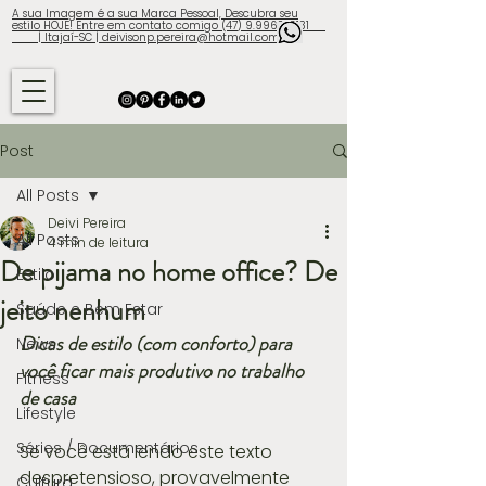
A sua Imagem é a sua Marca Pessoal, Descubra seu
estilo HOJE! Entre em contato comigo (47) 9.9960-3131
| Itajaí-SC | deivisonp.pereira@hotmail.com
Post
All Posts
Deivi Pereira
All Posts
4 min de leitura
De pijama no home office? De
Estilo
jeito nenhum
Saúde e Bem Estar
Dicas de estilo (com conforto) para 
News
você ficar mais produtivo no trabalho 
Fitness
de casa
Lifestyle
Séries / Documentários
Se você está lendo este texto 
despretensioso, provavelmente 
Cultura