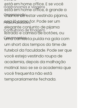
está em home office. E se você 
Gastronomia e Viagens
está em home office, é grande a 
Organização
chance de estar vestindo pijama, 
seja lá como for. Pode ser um 
Personalidades
elegante conjunto de pijama 
Consultoria de Imagem
listrado e camisa de botões, ou 
Casamentos
uma camiseta puída na gola com 
um short dos tempos do time de 
futebol da faculdade. Pode ser que 
você esteja vestindo roupa de 
academia, depois da malhação 
matinal. Isso se se a academia que 
você frequenta não está 
temporariamente fechada.