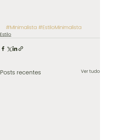
#MInimalista
#EstiloMinimalista
Estilo
Ver tudo
Posts recentes