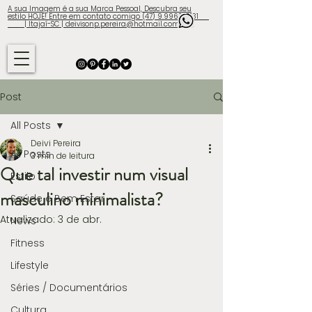
A sua Imagem é a sua Marca Pessoal, Descubra seu
estilo HOJE! Entre em contato comigo (47) 9.9960-3131
| Itajaí-SC | deivisonp.pereira@hotmail.com
Post
All Posts
Deivi Pereira
All Posts
3 min de leitura
Que tal investir num visual
Estilo
masculino minimalista?
Saúde e Bem Estar
Atualizado:
3 de abr.
News
Fitness
Lifestyle
Séries / Documentários
Cultura