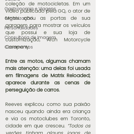
coleção de motocicletas. Em um 
Gastronomia e Viagens
vídeo publicado pela GQ, o ator de 
Matrix abriu as portas de sua 
Organização
garagem para mostrar os veículos 
Personalidades
que possui e sua loja de 
Consultoria de Imagem
customização, Arch Motorcycle 
Company. 
Casamentos
Entre as motos, algumas chamam 
mais atenção: uma delas foi usada 
em filmagens de Matrix Reloaded; 
aparece durante as cenas de 
perseguição de carros. 
Reeves explicou como sua paixão 
nasceu quando ainda era criança 
e via os motoclubes em Toronto, 
cidade em que cresceu. 
“Todos os 
verões tinham alguns jogos de 