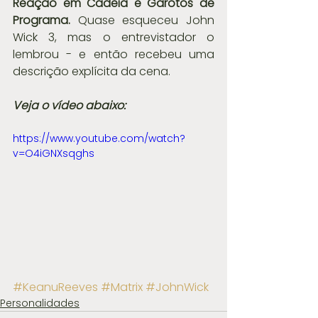
Reação em Cadeia e Garotos de 
Programa.
 Quase esqueceu John 
Wick 3, mas o entrevistador o 
lembrou - e então recebeu uma 
descrição explícita da cena.
Veja o vídeo abaixo:
https://www.youtube.com/watch?
v=O4iGNXsqghs
#KeanuReeves
#Matrix
#JohnWick
Personalidades