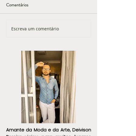
Comentários
Escreva um comentário
Ícone de Estilo e Elegância de
Ícone de Estilo e E
Dev Patel
David Beckham
Amante da Moda e da Arte, Deivison