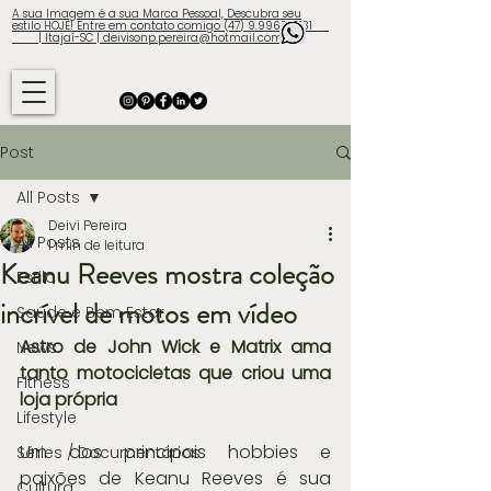
A sua Imagem é a sua Marca Pessoal, Descubra seu
estilo HOJE! Entre em contato comigo (47) 9.9960-3131
| Itajaí-SC | deivisonp.pereira@hotmail.com
Post
All Posts
Deivi Pereira
All Posts
1 min de leitura
Keanu Reeves mostra coleção
Estilo
incrível de motos em vídeo
Saúde e Bem Estar
Astro de John Wick e Matrix ama 
News
tanto motocicletas que criou uma 
Fitness
loja própria
Lifestyle
Um dos principais hobbies e 
Séries / Documentários
paixões de Keanu Reeves é sua 
Cultura