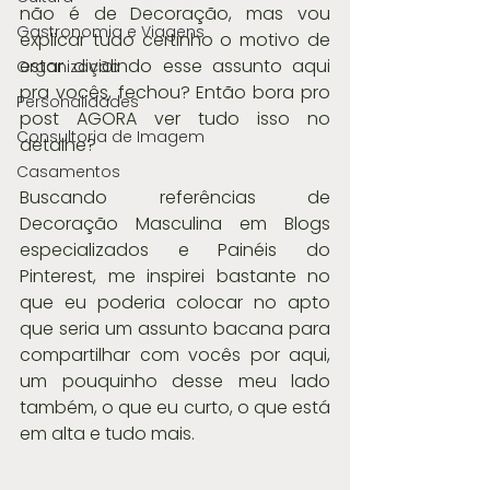
não é de Decoração, mas vou 
Gastronomia e Viagens
explicar tudo certinho o motivo de 
estar dividindo esse assunto aqui 
Organização
pra vocês, fechou? Então bora pro 
Personalidades
post AGORA ver tudo isso no 
Consultoria de Imagem
detalhe?
Casamentos
Buscando referências de 
Decoração Masculina em Blogs 
especializados e Painéis do 
Pinterest, me inspirei bastante no 
que eu poderia colocar no apto  
que seria um assunto bacana para 
compartilhar com vocês por aqui, 
um pouquinho desse meu lado 
também, o que eu curto, o que está 
em alta e tudo mais.