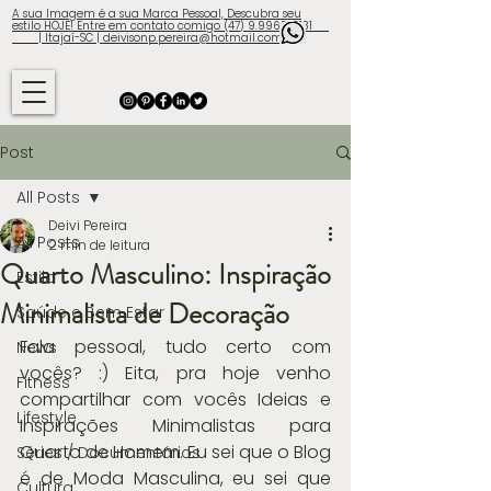
A sua Imagem é a sua Marca Pessoal, Descubra seu
estilo HOJE! Entre em contato comigo (47) 9.9960-3131
| Itajaí-SC | deivisonp.pereira@hotmail.com
Post
All Posts
Deivi Pereira
All Posts
2 min de leitura
Quarto Masculino: Inspiração
Estilo
Minimalista de Decoração
Saúde e Bem Estar
Fala pessoal, tudo certo com 
News
vocês? :) Eita, pra hoje venho 
Fitness
compartilhar com vocês Ideias e 
Lifestyle
Inspirações Minimalistas para 
Quarto de Homem. Eu sei que o Blog 
Séries / Documentários
é de Moda Masculina, eu sei que 
Cultura