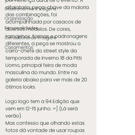
por Florença durante o evento. A 
alfaiataria, peça-chave da maioria 
Gastronomia e Viagens
das combinações, foi 
Organização
acompanhada por casacos de 
Personalidades
diversos modelos. De cores, 
tamanhos, formas e padronagens 
Consultoria de Imagem
diferentes, a peça se mostrou o 
Casamentos
carro-chefe do street style da 
temporada de Inverno 18 da Pitti 
Uomo, principal feira de moda 
masculina do mundo. Entre na 
galeria abaixo para ver mais de 20 
ótimos looks.
Logo logo tem a 94 Edição que 
vem em 12-15 junho. =] (Lá será 
verão)
Mas confesso que olhando estas 
fotos dá vontade de usar roupas 