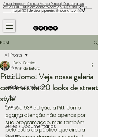
A sua Imagem é a sua Marca Pessoal, Descubra seu
estilo HOJE! Entre em contato comigo (47) 9.9960-3131
| Itajaí-SC | deivisonp.pereira@hotmail.com
Post
All Posts
Deivi Pereira
All Posts
1 min de leitura
Pitti Uomo: Veja nossa galeria
Estilo
com mais de 20 looks de street
Saúde e Bem Estar
style
News
Fitness
Em sua 93ª edição, a Pitti Uomo 
chama atenção não apenas por 
Lifestyle
sua programação, mas também 
Séries / Documentários
pelo estilo do público que circula 
Cultura