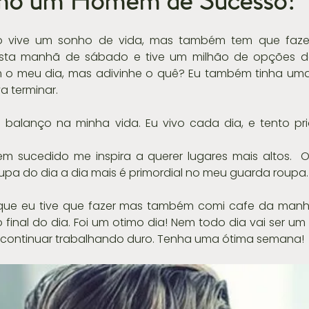
mo um Homem de Sucesso!
vive um sonho de vida, mas também tem que fazer
 nesta manhã de sábado e tive um milhão de opções de
m o meu dia, mas adivinhe o quê? Eu também tinha uma 
a terminar.
balanço na minha vida. Eu vivo cada dia, e tento prio
 sucedido me inspira a querer lugares mais altos.  O 
upa do dia a dia mais é primordial no meu guarda roupa.
 que eu tive que fazer mas também comi cafe da manha,
inal do dia. Foi um otimo dia! Nem todo dia vai ser um
 continuar trabalhando duro. Tenha uma ótima semana!