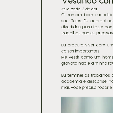
Vestindo co
Atualizado:
3 de abr.
Casamentos
O homem bem sucedido 
sacrifícios. Eu acordei
divertidas para fazer co
trabalhos que eu precisav
Eu procuro viver com um 
coisas importantes.
Me vestir como um homem
gravata não é a minha ro
Eu terminei os trabalhos
academia e descansei no f
mas você precisa focar e