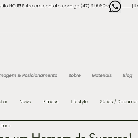
stilo HOJE! Entre em contato comigo (47) 9.9960-3131 | Ita
 Imagem & Posicionamento
Sobre
Materiais
Blog
star
News
Fitness
Lifestyle
Séries / Documen
eitura
ens
Organização
Personalidades
Consultoria 