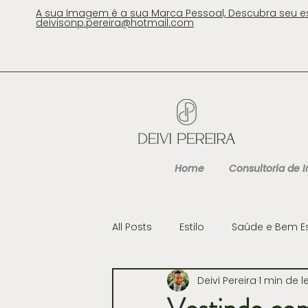
A sua Imagem é a sua Marca Pessoal, Descubra seu e
deivisonp.pereira@hotmail.com
Home
Consultoria de
All Posts
Estilo
Saúde e Bem E
Deivi Pereira
1 min de l
Cultura
Gastronomia e Viag