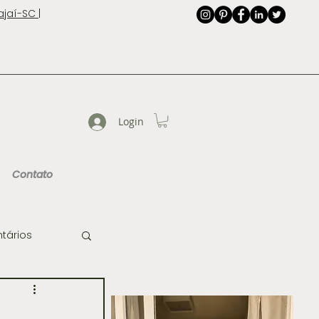
jaí-SC |
Login
Contato
tários
de Imagem