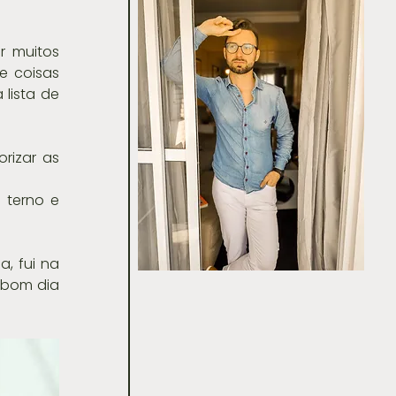
 muitos 
 coisas 
lista de 
rizar as 
terno e 
 fui na 
 bom dia 