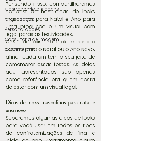
Pensando nisso, compartilharemos 
Gastronomia e Viagens
no post de hoje dicas de looks 
masculinos para Natal e Ano para 
Organização
uma produção e um visual bem 
Personalidades
legal paras as festividades.
Consultoria de Imagem
OBS: não existe o look masculino 
correto para o Natal ou o Ano Novo, 
Casamentos
afinal, cada um tem o seu jeito de 
comemorar essas festas. As ideias 
aqui apresentadas são apenas 
como referência pra quem gosta 
de estar com um visual legal.
Dicas de looks masculinos para natal e 
ano novo
Separamos algumas dicas de looks 
para você usar em todos os tipos 
de confraternizações de final e 
início de ano. Certamente algum 