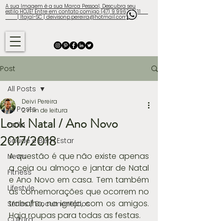
A sua Imagem é a sua Marca Pessoal, Descubra seu
estilo HOJE! Entre em contato comigo (47) 9.9960-3131
| Itajaí-SC | deivisonp.pereira@hotmail.com
Post
All Posts
Deivi Pereira
All Posts
2 min de leitura
Look Natal / Ano Novo
Estilo
2017/2018
Saúde e Bem Estar
A questão é que não existe apenas 
News
a ceia ou almoço e jantar de Natal 
Fitness
e Ano Novo em casa. Tem também 
Lifestyle
as comemorações que ocorrem no 
trabalho, na igreja, com os amigos. 
Séries / Documentários
Haja roupas para todas as festas.
Cultura