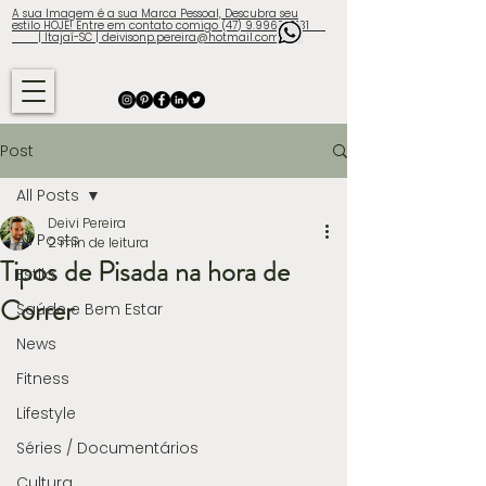
A sua Imagem é a sua Marca Pessoal, Descubra seu
estilo HOJE! Entre em contato comigo (47) 9.9960-3131
| Itajaí-SC | deivisonp.pereira@hotmail.com
Post
All Posts
Deivi Pereira
All Posts
2 min de leitura
Tipos de Pisada na hora de
Estilo
Correr
Saúde e Bem Estar
News
Fitness
Lifestyle
Séries / Documentários
Cultura