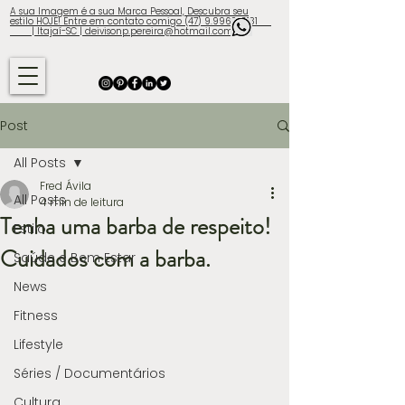
A sua Imagem é a sua Marca Pessoal, Descubra seu
estilo HOJE! Entre em contato comigo (47) 9.9960-3131
| Itajaí-SC | deivisonp.pereira@hotmail.com
Post
All Posts
Fred Ávila
All Posts
4 min de leitura
Tenha uma barba de respeito!
Estilo
Cuidados com a barba.
Saúde e Bem Estar
News
Fitness
Lifestyle
Séries / Documentários
Cultura