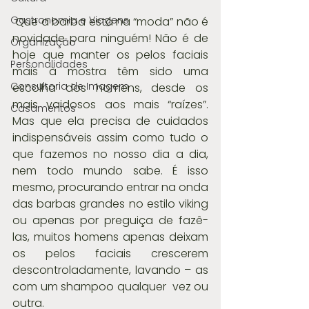
Gastronomia e Viagens
 Que a barba está na “moda” não é 
novidade para ninguém! Não é de 
Organização
hoje que manter os pelos faciais 
Personalidades
mais à mostra têm sido uma 
Consultoria de Imagem
escolha dos homens, desde os 
mais vaidosos aos mais “raízes”.      
Casamentos
Mas que ela precisa de cuidados 
indispensáveis assim como tudo o 
que fazemos no nosso dia a dia, 
nem todo mundo sabe. É isso 
mesmo, procurando entrar na onda 
das barbas grandes no estilo viking 
ou apenas por preguiça de fazê-
las, muitos homens apenas deixam 
os pelos faciais crescerem 
descontroladamente, lavando – as 
com um shampoo qualquer  vez ou 
outra.