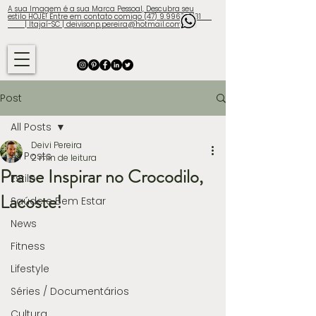
A sua Imagem é a sua Marca Pessoal, Descubra seu
estilo HOJE! Entre em contato comigo (47) 9.9960-3131
| Itajaí-SC | deivisonp.pereira@hotmail.com
Post
All Posts
Deivi Pereira
All Posts
2 min de leitura
Pra se Inspirar no Crocodilo,
Estilo
Lacoste!
Saúde e Bem Estar
News
Fitness
Lifestyle
Séries / Documentários
Cultura