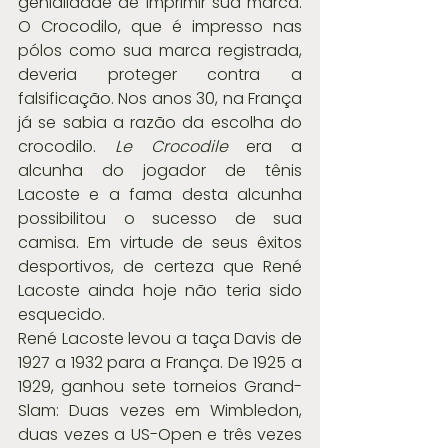
genialidade de imprimir sua marca. 
O Crocodilo, que é impresso nas 
pólos como sua marca registrada, 
deveria proteger contra a 
falsificação. Nos anos 30, na França 
já se sabia a razão da escolha do 
crocodilo. 
Le Crocodile
 era a 
alcunha do jogador de tênis 
Lacoste e a fama desta alcunha 
possibilitou o sucesso de sua 
camisa. Em virtude de seus êxitos 
desportivos, de certeza que René 
Lacoste ainda hoje não teria sido 
esquecido.
René Lacoste levou a taça Davis de 
1927 a 1932 para a França. De 1925 a 
1929, ganhou sete torneios Grand-
Slam: Duas vezes em Wimbledon, 
duas vezes a US-Open e três vezes 