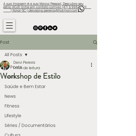
A sua Imagem é a sua Marca Pessoal, Descubra seu
estilo HOJE! Entre em contato comigo (47) 9.9960-3131
| Itajaí-SC | deivisonp.pereira@hotmail.com
Post
All Posts
Deivi Pereira
All Posts
1 min de leitura
Workshop de Estilo
Estilo
Saúde e Bem Estar
News
Fitness
Lifestyle
Séries / Documentários
Cultura