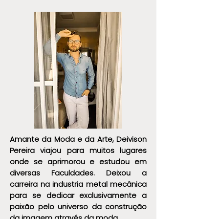
Imagem e Posicionamento
são o cheiro da es
Amante da Moda e da Arte, Deivison
Pereira viajou para muitos lugares
onde se aprimorou e estudou em
diversas Faculdades. Deixou a
carreira na industria metal mecânica
para se dedicar exclusivamente a
paixão pelo universo da construção
da imagem através da moda.