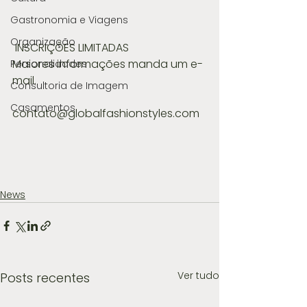
Gastronomia e Viagens
Organização
 INSCRIÇÕES LIMITADAS
Maiores informações manda um e-
Personalidades
mail.
Consultoria de Imagem
Casamentos
contato@globalfashionstyles.com
News
Ver tudo
Posts recentes