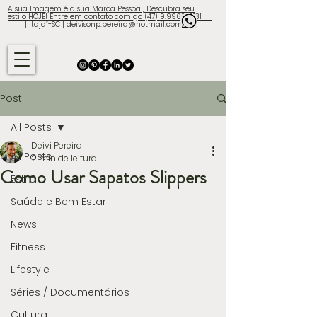
A sua Imagem é a sua Marca Pessoal, Descubra seu
estilo HOJE! Entre em contato comigo (47) 9.9960-3131
| Itajaí-SC | deivisonp.pereira@hotmail.com
Post
All Posts
Deivi Pereira
All Posts
2 min de leitura
Como Usar Sapatos Slippers
Estilo
Saúde e Bem Estar
News
Fitness
Lifestyle
Séries / Documentários
Cultura