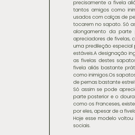
precisamente a fivela al
tantos amigos como inim
usados com calças de per
tocarem no sapato. Só as
alongamento da parte p
apreciadores de fivelas, 
uma predileção especial p
estáveis.A designação in
as fivelas destes sapat
fivela aliás bastante pr
como inimigos.Os sapatos
de pernas bastante estrei
Só assim se pode apreci
parte posterior e o doura
como os Franceses, existe
por eles, apesar de a five
​Hoje esse modelo volto
sociais.