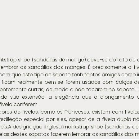
kstrap shoe (sandálias de monge) deve-se ao fato de as
embrar as sandálias dos monges. É precisamente a five
 com que este tipo de sapato tenh tantos amigos como i
ó ficam realmente bem se forem usados com calças de
cientemente curtas, de modo a não tocarem no sapato.  
oda sua extensão, a elegância que o alongamento d
fivela conferem.
res de fivelas, como os Franceses, existem com fivelas
dileção especial por eles, apesar de a fivela dupla nã
veis.A designação inglesa monkstrap shoe (sandálias d
elas destes sapatos fazerem lembrar as sandálias dos m