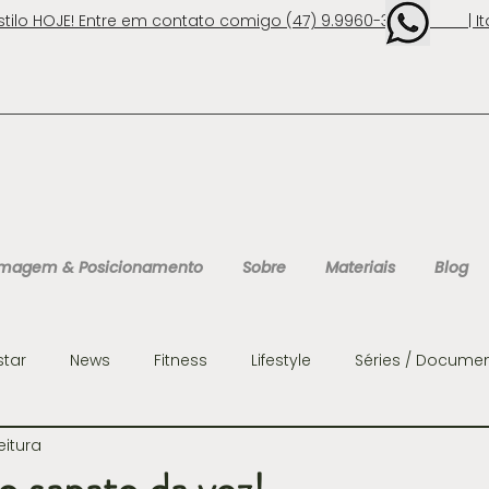
stilo HOJE! Entre em contato comigo (47) 9.9960-3131 | Ita
 Imagem & Posicionamento
Sobre
Materiais
Blog
star
News
Fitness
Lifestyle
Séries / Documen
eitura
ens
Organização
Personalidades
Consultoria 