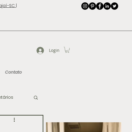
jaí-SC |
Login
Contato
tários
de Imagem