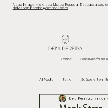
A sua Imagem é a sua Marca Pessoal, Descubra seu e
deivisonp.pereira@hotmail.com
Home
Consultoria de
All Posts
Estilo
Saúde e Bem E
Deivi Pereira
2 min de l
Cultura
Gastronomia e Viag