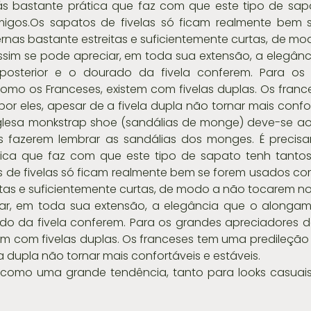
iás bastante prática que faz com que este tipo de sap
igos.Os sapatos de fivelas só ficam realmente bem s
nas bastante estreitas e suficientemente curtas, de mo
sim se pode apreciar, em toda sua extensão, a elegânc
osterior e o dourado da fivela conferem. Para os 
como os Franceses, existem com fivelas duplas. Os franc
or eles, apesar de a fivela dupla não tornar mais confor
glesa monkstrap shoe (sandálias de monge) deve-se ao 
os fazerem lembrar as sandálias dos monges. É precisa
ática que faz com que este tipo de sapato tenh tantos
 de fivelas só ficam realmente bem se forem usados co
tas e suficientemente curtas, de modo a não tocarem no
ar, em toda sua extensão, a elegância que o alongam
do da fivela conferem. Para os grandes apreciadores de 
m com fivelas duplas. Os franceses tem uma predileção 
la dupla não tornar mais confortáveis e estáveis.
u como uma grande tendência, tanto para looks casuais