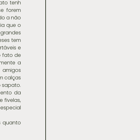
ato tenh 
e forem 
do a não 
ia que o 
grandes 
eses tem 
táveis e 
fato de 
mente a 
 amigos 
m calças 
 sapato. 
ento da 
fivelas, 
especial 
 quanto 