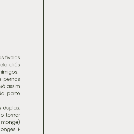
 fivelas 
la aliás 
nimigos.
 pernas 
Só assim 
a parte 
 duplas. 
o tornar 
e monge) 
onges. É 