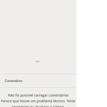
Comentários
Não foi possível carregar comentários
Como melhorar sua imagem
Arquétipos e Ima
Parece que houve um problema técnico. Tente
profissional sem perder sua
Pessoal: Como Esc
reconectar ou atualizar a página.