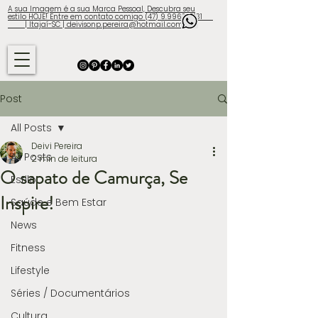
A sua Imagem é a sua Marca Pessoal, Descubra seu
estilo HOJE! Entre em contato comigo (47) 9.9960-3131
| Itajaí-SC | deivisonp.pereira@hotmail.com
Post
All Posts
Deivi Pereira
All Posts
2 min de leitura
O sapato de Camurça, Se
Estilo
Inspire!
Saúde e Bem Estar
News
Fitness
Lifestyle
Séries / Documentários
Cultura