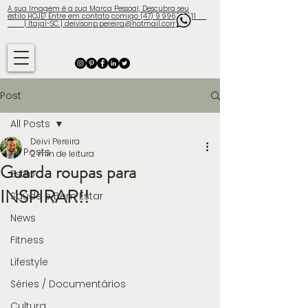
A sua Imagem é a sua Marca Pessoal, Descubra seu
estilo HOJE! Entre em contato comigo (47) 9.9960-3131
| Itajaí-SC | deivisonp.pereira@hotmail.com
Post
All Posts
Deivi Pereira
All Posts
2 min de leitura
Guarda roupas para
Estilo
INSPIRAR!!
Saúde e Bem Estar
News
Fitness
Lifestyle
Séries / Documentários
Cultura