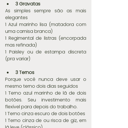
3 Gravatas 
As simples sempre são as mais 
elegantes
1 Azul marinho lisa (matadora com 
uma camisa branca)
1 Regimental de listras (encorpada 
mas refinada)
1 Paisley ou de estampa discreta 
(pra variar)
3 Ternos
Porque você nunca deve usar o 
mesmo terno dois dias seguidos
1 Terno azul marinho de lã de dois 
botões. Seu investimento mais 
flexível para depois do trabalho.
1 Terno cinza escuro de dois botões
1 Terno cinza de ou risca de giz, em 
lã leve (clássico)