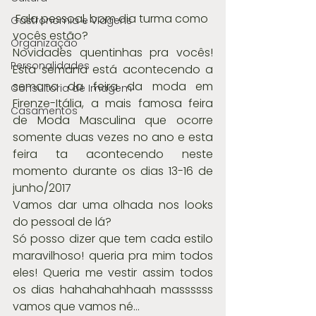
 Fala pessoal, bom dia turma como 
Gastronomia e Viagens
vocês estão?
Organização
Novidades quentinhas pra vocês! 
Personalidades
Esta semana está acontecendo a 
semana da feira da moda em 
Consultoria de Imagem
Firenze-Itália, a mais famosa feira 
Casamentos
de Moda Masculina que ocorre 
somente duas vezes no ano e esta 
feira ta acontecendo neste 
momento durante os dias 13-16 de 
junho/2017 
Vamos dar uma olhada nos looks 
do pessoal de lá?
Só posso dizer que tem cada estilo 
maravilhoso! queria pra mim todos 
eles! Queria me vestir assim todos 
os dias hahahahahhaah massssss 
vamos que vamos né...