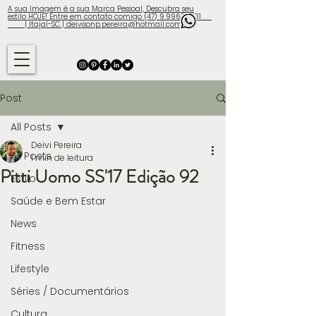
A sua Imagem é a sua Marca Pessoal, Descubra seu
estilo HOJE! Entre em contato comigo (47) 9.9960-3131
| Itajaí-SC | deivisonp.pereira@hotmail.com
Post
All Posts
Deivi Pereira
All Posts
1 min de leitura
Pitti Uomo SS'17 Edição 92
Estilo
Saúde e Bem Estar
News
Fitness
Lifestyle
Séries / Documentários
Cultura