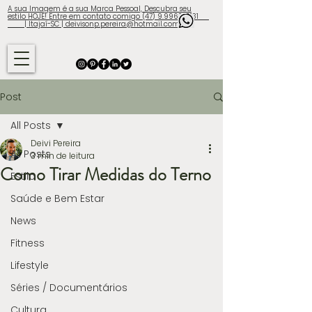
A sua Imagem é a sua Marca Pessoal, Descubra seu
estilo HOJE! Entre em contato comigo (47) 9.9960-3131
| Itajaí-SC | deivisonp.pereira@hotmail.com
Post
All Posts
Deivi Pereira
All Posts
3 min de leitura
Como Tirar Medidas do Terno
Estilo
Saúde e Bem Estar
News
Fitness
Lifestyle
Séries / Documentários
Cultura