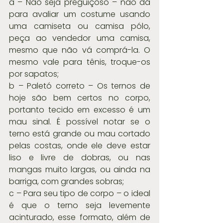
a – Não seja preguiçoso – não dá 
para avaliar um costume usando 
uma camiseta ou camisa pólo, 
peça ao vendedor uma camisa, 
mesmo que não vá comprá-la. O 
mesmo vale para tênis, troque-os 
por sapatos;
b – Paletó correto – Os ternos de 
hoje são bem certos no corpo, 
portanto tecido em excesso é um 
mau sinal. É possível notar se o 
terno está grande ou mau cortado 
pelas costas, onde ele deve estar 
liso e livre de dobras, ou nas 
mangas muito largas, ou ainda na 
barriga, com grandes sobras;
c – Para seu tipo de corpo – o ideal 
é que o terno seja levemente 
acinturado, esse formato, além de 