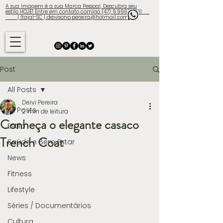
A sua Imagem é a sua Marca Pessoal, Descubra seu
estilo HOJE! Entre em contato comigo (47) 9.9960-3131
| Itajaí-SC | deivisonp.pereira@hotmail.com
Post
All Posts
Deivi Pereira
All Posts
2 min de leitura
Conheça o elegante casaco
Estilo
Trench Coat
Saúde e Bem Estar
News
Fitness
Lifestyle
Séries / Documentários
Cultura