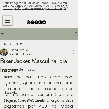
A sua Imagem é a sua Marca Pessoal, Descubra seu
estilo HOJE! Entre em contato comigo (47) 9.9960-3131
| Itajaí-SC | deivisonp.pereira@hotmail.com
Post
All Posts
Deivi Pereira
All Posts
1 min de leitura
Biker Jacket Masculina, pra
Estilo
Inspirar
Saúde e Bem Estar
Fala pessoal, tudo certo com 
News
vocês? :) Quarta chegou, mais uma 
Fitness
semana já quase passando e que 
Lifestyle
tal mandarmos ver em Dicas pra 
hoje já, hein? Claro! Há alguns dias 
Séries / Documentários
postamos por AQUI no Global 
Cultura