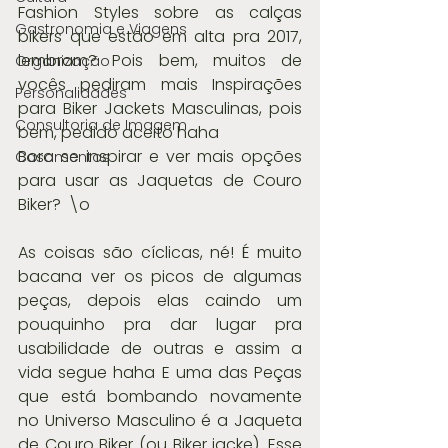
Fashion Styles sobre as calças 
Gastronomia e Viagens
bikers que estão em alta pra 2017, 
lembram? Pois bem, muitos de 
Organização
vocês pediram mais Inspirações 
Personalidades
para Biker Jackets Masculinas, pois 
Consultoria de Imagem
bem, pedido aceito haha
Bora se inspirar e ver mais opções 
Casamentos
para usar as Jaquetas de Couro 
Biker?  \o
As coisas são cíclicas, né! É muito 
bacana ver os picos de algumas 
peças, depois elas caindo um 
pouquinho pra dar lugar pra 
usabilidade de outras e assim a 
vida segue haha E uma das Peças 
que está bombando novamente 
no Universo Masculino é a Jaqueta 
de Couro Biker (ou Biker jacke). Esse 