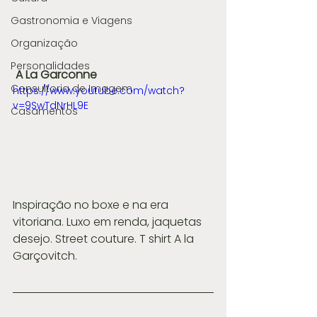
Gastronomia e Viagens
Organização
Personalidades
A La Garconne
Consultoria de Imagem
https://www.youtube.com/watch?
v=9SwTdNrHL9E
Casamentos
Inspiração no boxe e na era 
vitoriana. Luxo em renda, jaquetas 
desejo. Street couture. T shirt A la 
Garçovitch.