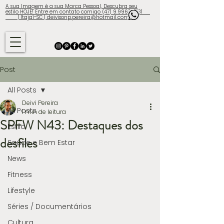
A sua Imagem é a sua Marca Pessoal, Descubra seu
estilo HOJE! Entre em contato comigo (47) 9.9960-3131
| Itajaí-SC | deivisonp.pereira@hotmail.com
Post
All Posts
Deivi Pereira
All Posts
1 min de leitura
SPFW N43: Destaques dos
Estilo
desfiles
Saúde e Bem Estar
News
Fitness
Lifestyle
Séries / Documentários
Cultura