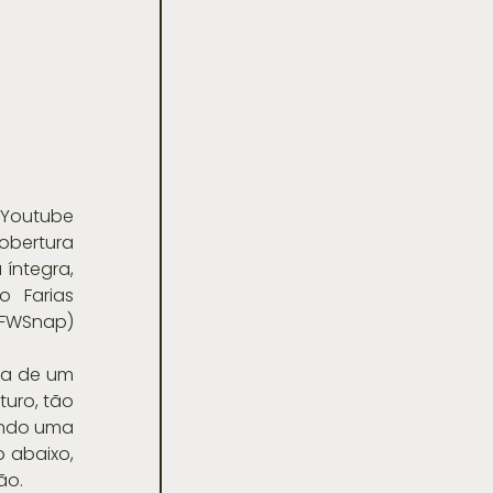
 Youtube 
bertura 
íntegra, 
 Farias 
PFWSnap) 
a de um 
uro, tão 
ndo uma 
abaixo, 
ão.