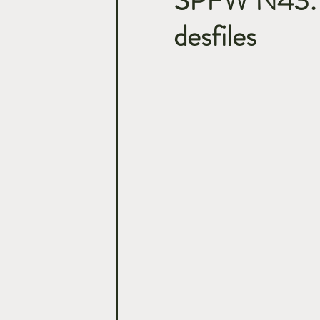
SPFW N43: D
desfiles
Casamentos