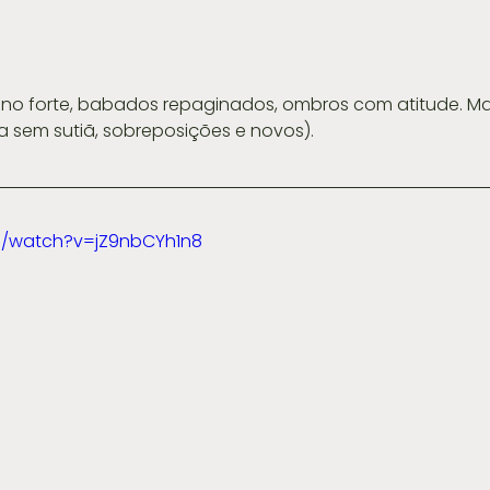
 sem sutiã, sobreposições e novos).
m/watch?v=jZ9nbCYh1n8