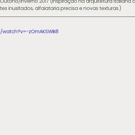
es inusitados, alfaiataria precisa e novas texturas.)
m/watch?v=-zOmAKSWIk8