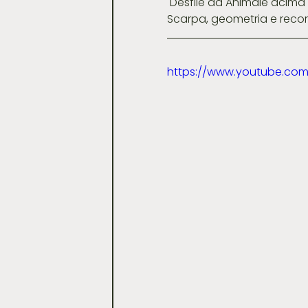
 Desfile da Animale acima Outono/Inverno 2017 (Inspiração na arquitetura italiana de Carlo 
Scarpa, geometria e recort
https://www.youtube.co