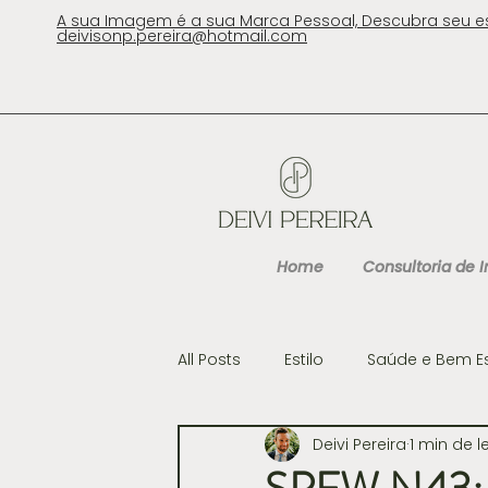
A sua Imagem é a sua Marca Pessoal, Descubra seu e
deivisonp.pereira@hotmail.com
Home
Consultoria de
All Posts
Estilo
Saúde e Bem E
Deivi Pereira
1 min de l
Cultura
Gastronomia e Viag