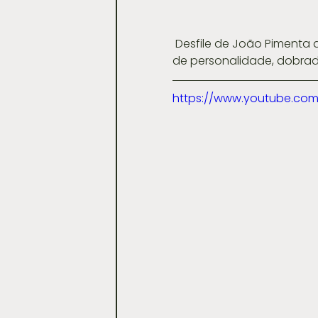
 Desfile de João Pimenta acima (Alfaiataria genderless, street style inteligente, camisetas 
de personalidade, dobradu
https://www.youtube.co