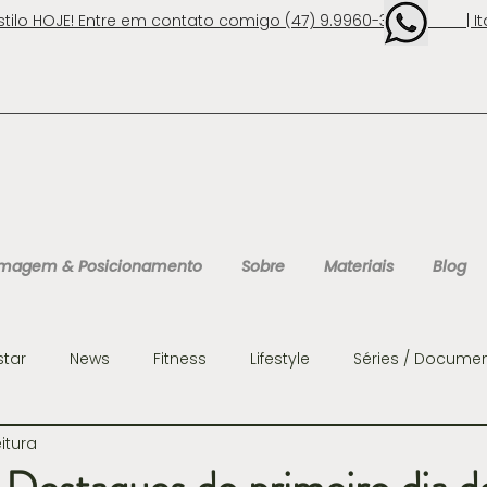
stilo HOJE! Entre em contato comigo (47) 9.9960-3131 | Ita
 Imagem & Posicionamento
Sobre
Materiais
Blog
star
News
Fitness
Lifestyle
Séries / Documen
eitura
ens
Organização
Personalidades
Consultoria 