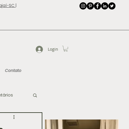
jaí-SC |
Login
Contato
tários
de Imagem