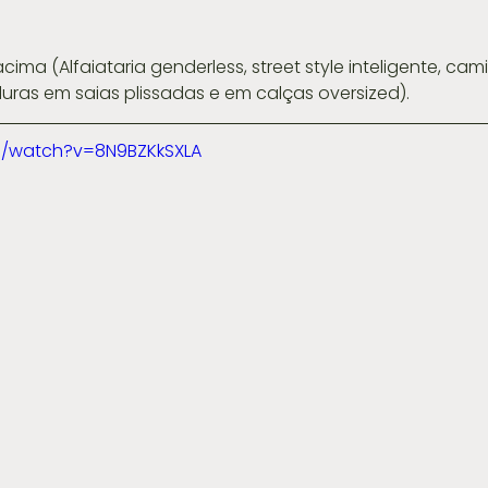
ras em saias plissadas e em calças oversized). 
m/watch?v=8N9BZKkSXLA