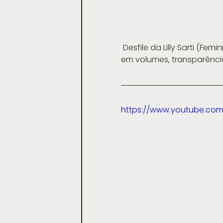
 Desfile da Lilly Sarti (Feminino forte, babados repaginados, ombros com atitude. Mangas 
em volumes, transparência
https://www.youtube.co