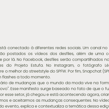
stá conectado à diferentes redes sociais. Um canal no
ão postados os vídeos dos desfiles, além de uma co
por lá. No Facebook, desfiles serão compartilhados na 
 do Projeto Estufa. No Instagram, o fotógrafo Léo
re o melhor do streetstyle do SPFW. Por fim, Snapchat (S
m flashes a todo momento.
nário de mudanças que o mundo da moda vive na form
ovo". Esse manifesto surge baseado no fato de que o fut
 esse setor, já chegou e está acontecendo agora, cria
mos e aceitarmos as mudanças consequentes. No vídeo 
 do evento, explica e contextualiza a temática dessa ediç