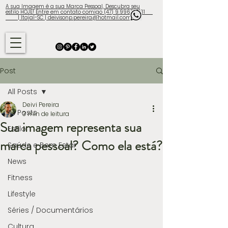
A sua Imagem é a sua Marca Pessoal, Descubra seu
estilo HOJE! Entre em contato comigo (47) 9.9960-3131
| Itajaí-SC | deivisonp.pereira@hotmail.com
Post
All Posts
Deivi Pereira
All Posts
3 min de leitura
Sua imagem representa sua
Estilo
marca pessoal? Como ela está?
Saúde e Bem Estar
News
Fitness
Lifestyle
Séries / Documentários
Cultura