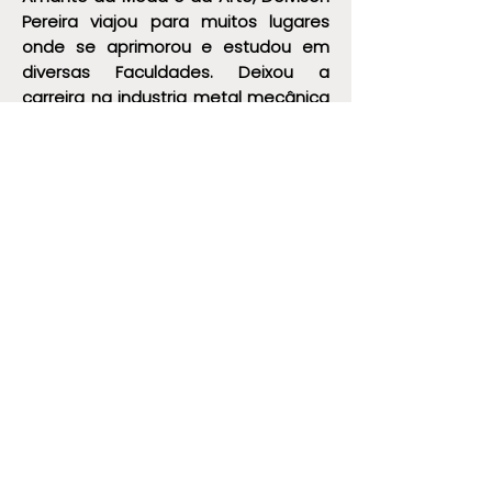
Pereira viajou para muitos lugares
onde se aprimorou e estudou em
diversas Faculdades. Deixou a
carreira na industria metal mecânica
para se dedicar exclusivamente a
paixão pelo universo da construção
da imagem através da moda.
Instagram