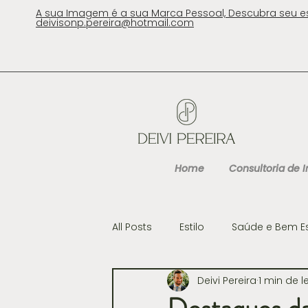
A sua Imagem é a sua Marca Pessoal, Descubra seu e
deivisonp.pereira@hotmail.com
Home
Consultoria de
All Posts
Estilo
Saúde e Bem E
Deivi Pereira
1 min de l
Cultura
Gastronomia e Viag