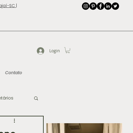
jaí-SC |
Login
Contato
tários
de Imagem