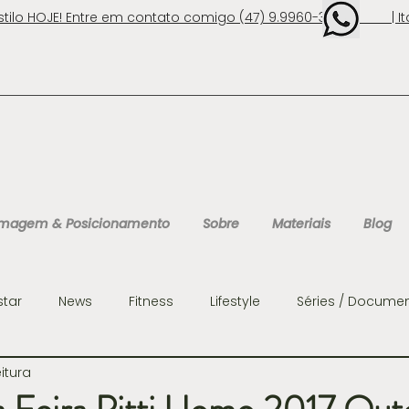
stilo HOJE! Entre em contato comigo (47) 9.9960-3131 | Ita
 Imagem & Posicionamento
Sobre
Materiais
Blog
star
News
Fitness
Lifestyle
Séries / Documen
eitura
ens
Organização
Personalidades
Consultoria 