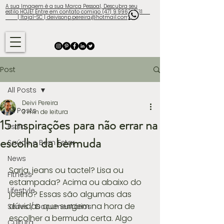
A sua Imagem é a sua Marca Pessoal, Descubra seu
estilo HOJE! Entre em contato comigo (47) 9.9960-3131
| Itajaí-SC | deivisonp.pereira@hotmail.com
Post
All Posts
Deivi Pereira
All Posts
3 min de leitura
15 inspirações para não errar na
Estilo
escolha da bermuda
Saúde e Bem Estar
News
Sarja, jeans ou tactel? Lisa ou 
Fitness
estampada? Acima ou abaixo do 
Lifestyle
joelho? Essas são algumas das 
dúvidas que surgem na hora de 
Séries / Documentários
escolher a bermuda certa. Algo 
Cultura