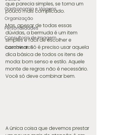
que parecia simples, se torna um 
Gastronomia e Viagens
pouco mais complicado.
Organização
Mas, apesar de todas essas 
Personalidades
dúvidas, a bermuda é um item 
Consultoria de Imagem
simples e fácil de escolher e 
combinar. Só é preciso usar aquela 
Casamentos
dica básica de todos os itens de 
moda: bom senso e estilo. Aquele 
monte de regras não é necessário. 
Você só deve combinar bem.
A única coisa que devemos prestar 