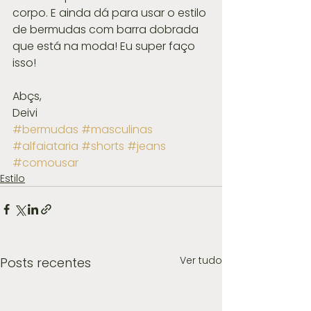
corpo. E ainda dá para usar o estilo 
de bermudas com barra dobrada 
que está na moda! Eu super faço 
isso!
Abçs,
Deivi
#bermudas
#masculinas
#alfaiataria
#shorts
#jeans
#comousar
Estilo
Ver tudo
Posts recentes