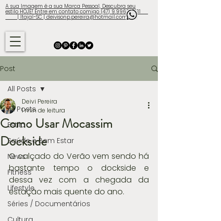
A sua Imagem é a sua Marca Pessoal, Descubra seu
estilo HOJE! Entre em contato comigo (47) 9.9960-3131
| Itajaí-SC | deivisonp.pereira@hotmail.com
Post
All Posts
Deivi Pereira
All Posts
1 min de leitura
Como Usar Mocassim
Estilo
Dockside
Saúde e Bem Estar
O calçado do Verão vem sendo há 
News
bastante tempo o dockside e 
Fitness
dessa vez com a chegada da 
Lifestyle
estação mais quente do ano.
Séries / Documentários
Cultura