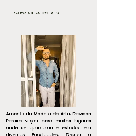
Escreva um comentário
Como melhorar sua imagem
Arquétipos e Ima
profissional sem perder sua
Pessoal: Como Esc
essência
Estilo Refletem 
Somos
Amante da Moda e da Arte, Deivison
Pereira viajou para muitos lugares
onde se aprimorou e estudou em
diversas Faculdades. Deixou a