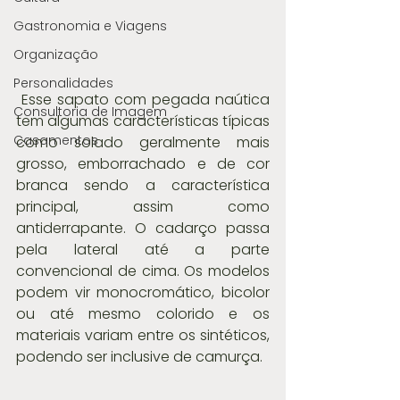
Gastronomia e Viagens
Organização
Personalidades
 Esse sapato com pegada naútica 
Consultoria de Imagem
tem algumas características típicas 
Casamentos
como solado geralmente mais 
grosso, emborrachado e de cor 
branca sendo a característica 
principal, assim como 
antiderrapante. O cadarço passa 
pela lateral até a parte 
convencional de cima. Os modelos 
podem vir monocromático, bicolor 
ou até mesmo colorido e os 
materiais variam entre os sintéticos, 
podendo ser inclusive de camurça.