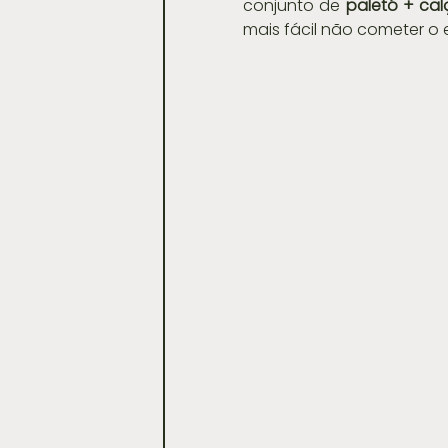
conjunto de
 paletó + cal
mais fácil não cometer o e