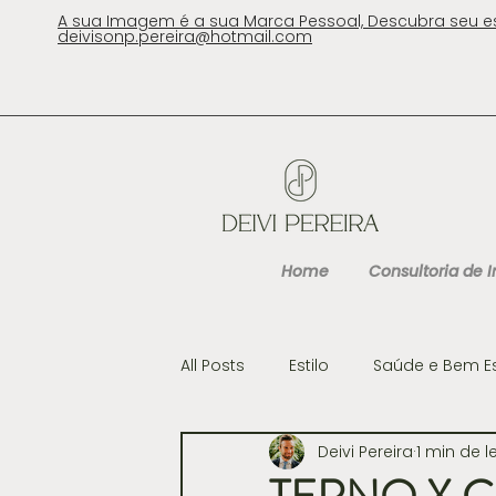
A sua Imagem é a sua Marca Pessoal, Descubra seu e
deivisonp.pereira@hotmail.com
Home
Consultoria de
All Posts
Estilo
Saúde e Bem E
Deivi Pereira
1 min de l
Cultura
Gastronomia e Viag