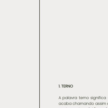
1. TERNO
A palavra terno signific
acaba chamando assim o co