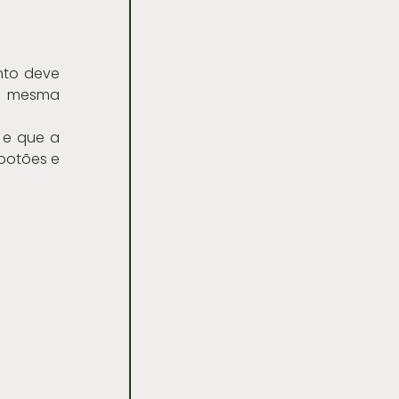
to deve 
a mesma 
e que a 
botões e 