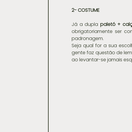
2- COSTUME
Já a dupla 
paletó + cal
obrigatoriamente ser co
padronagem.
Seja qual for a sua esc
gente faz questão de lem
ao levantar-se jamais es