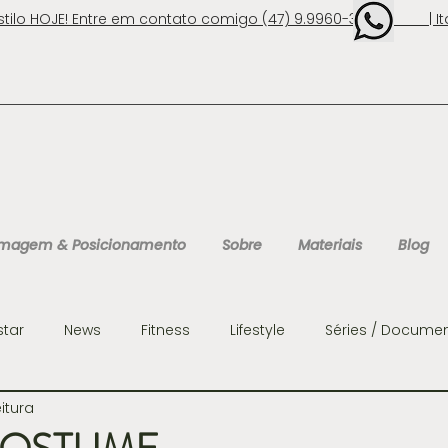
stilo HOJE! Entre em contato comigo (47) 9.9960-3131 | Ita
 Imagem & Posicionamento
Sobre
Materiais
Blog
star
News
Fitness
Lifestyle
Séries / Documen
eitura
ens
Organização
Personalidades
Consultoria 