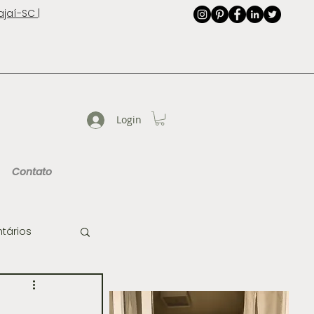
jaí-SC |
Login
Contato
tários
de Imagem