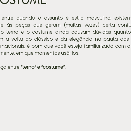
COSTUME
entre quando o assunto é estilo masculino, existem
me às peças que geram (muitas vezes) certa confu
o, o terno e o costume ainda causam dúvidas quanto
com a volta do clássico e da elegância na pauta das 
ernacionais, é bom que você esteja familiarizado com o
palmente, em que momentos usá-los.
ça entre 
“terno” e “costume”.