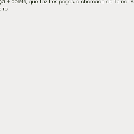
ça + colete
, que faz três peças, é chamado de Terno! As
rro.