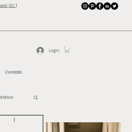
jaí-SC |
Login
Contato
tários
de Imagem