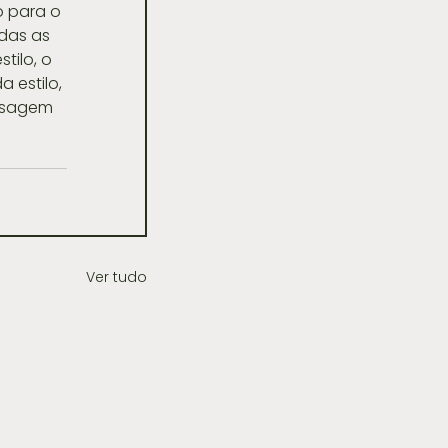
o para o 
das as 
tilo, o 
 estilo, 
ensagem 
Ver tudo