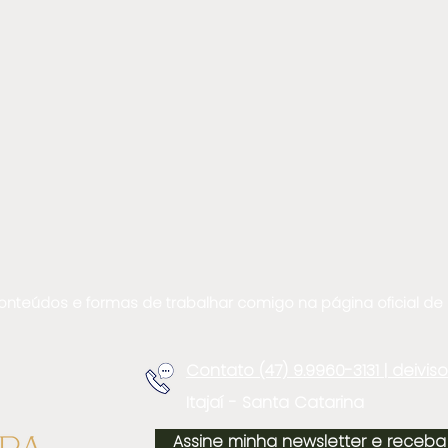
teúdos e formas de trabalhar comigo na página oficial de li
Contato (47) 9.9960-3131 | deivi
Itajaí - Santa Catarina
Assine minha newsletter e receba 