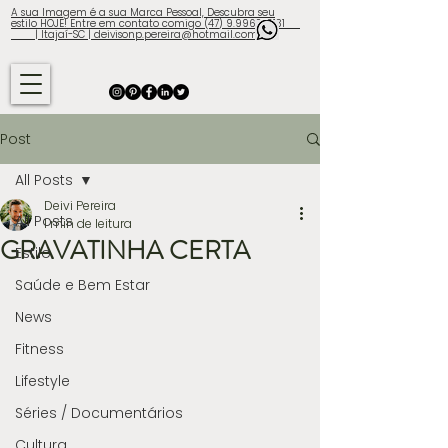
A sua Imagem é a sua Marca Pessoal, Descubra seu
estilo HOJE! Entre em contato comigo (47) 9.9960-3131
| Itajaí-SC | deivisonp.pereira@hotmail.com
Post
All Posts
Deivi Pereira
All Posts
1 min de leitura
GRAVATINHA CERTA
Estilo
Saúde e Bem Estar
News
Fitness
Lifestyle
Séries / Documentários
Cultura