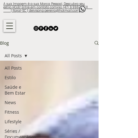
A sua Imagem é a sua Marca Pessoal, Descubra seu
estilo HOJE! Entre em contato comigo (47) 9.9960-3131
| Itajaí-SC | deivisonp.pereira@hotmail.com
Blog
All Posts
All Posts
Estilo
Saúde e
Bem Estar
News
Fitness
Lifestyle
Séries /
Documentários