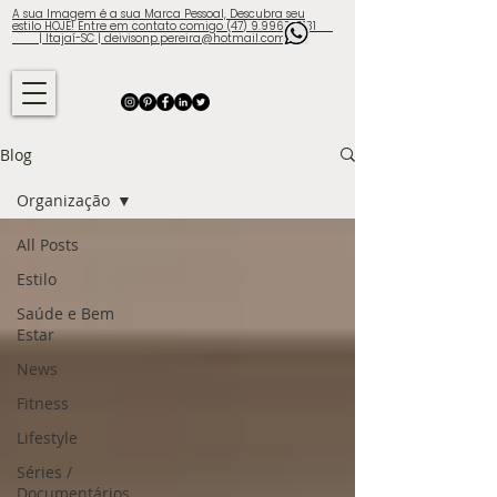
A sua Imagem é a sua Marca Pessoal, Descubra seu
estilo HOJE! Entre em contato comigo (47) 9.9960-3131
| Itajaí-SC | deivisonp.pereira@hotmail.com
Blog
Organização
All Posts
Estilo
Saúde e Bem
Estar
News
Fitness
Lifestyle
Séries /
Documentários