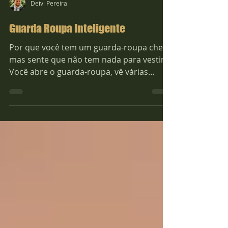
Deivi Pereira
Guarda Roupa Inteligente
Por que você tem um guarda-roupa cheio,
mas sente que não tem nada para vestir?
Você abre o guarda-roupa, vê várias
peças… e ainda assim sente que não tem
nada para vestir. Essa é uma das queixas
mais comuns — e não tem relação com
falta de roupa. Na maioria das vezes, o
problema está na falta de um guarda-
roupa funcional e de clareza no estilo
pessoal . O erro mais comum: achar que o
problema é quantidade Muitas pessoas
acreditam que precisam comprar mais
roupas para resolv