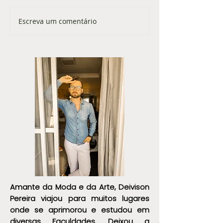
Escreva um comentário
Dicas de Decoração para uma
Como Organizar 
Casa Masculina
Roupa Masculino
Amante da Moda e da Arte, Deivison
Pereira viajou para muitos lugares
onde se aprimorou e estudou em
diversas Faculdades. Deixou a