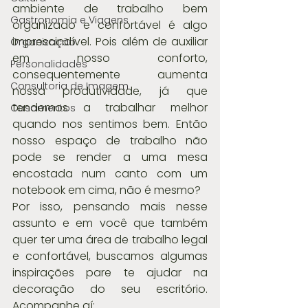
ambiente de trabalho bem 
Gastronomia e Viagens
organizado e confortável é algo 
imprescindível. Pois além de auxiliar 
Organização
em nosso conforto, 
Personalidades
consequentemente aumenta 
Consultoria de Imagem
nossa produtividade, já que 
tendemos a trabalhar melhor 
Casamentos
quando nos sentimos bem. Então 
nosso espaço de trabalho não 
pode se render a uma mesa 
encostada num canto com um 
notebook em cima, não é mesmo?
Por isso, pensando mais nesse 
assunto e em você que também 
quer ter uma área de trabalho legal 
e confortável, buscamos algumas 
inspirações pare te ajudar na 
decoração do seu escritório. 
Acompanhe aí: