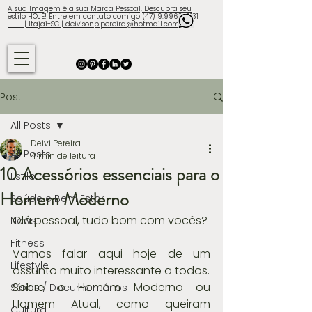
A sua Imagem é a sua Marca Pessoal, Descubra seu
estilo HOJE! Entre em contato comigo (47) 9.9960-3131
| Itajaí-SC | deivisonp.pereira@hotmail.com
Post
All Posts
Deivi Pereira
All Posts
4 min de leitura
10 Acessórios essenciais para o
Estilo
Homem Moderno
Saúde e Bem Estar
Olá pessoal, tudo bom com vocês?
News
Fitness
Vamos falar aqui hoje de um 
Lifestyle
assunto muito interessante a todos.
Sobre o Homem Moderno ou 
Séries / Documentários
Homem Atual, como queiram 
Cultura