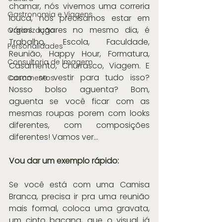
chamar, nós vivemos uma correria 
Gastronomia e Viagens
louca, nós precisamos estar em 
vários lugares no mesmo dia, é 
Organização
Trabalho, Escola, Faculdade, 
Personalidades
Reunião, Happy Hour, Formatura, 
Consultoria de Imagem
Casamento, Churrasco, Viagem. E 
como se vestir para tudo isso? 
Casamentos
Nosso bolso aguenta? Bom, 
aguenta se você ficar com as 
mesmas roupas porem com looks 
diferentes, com composições 
diferentes! Vamos ver...
Vou dar um exemplo rápido:
Se você está com uma Camisa 
Branca, precisa ir pra uma reunião 
mais formal, coloca uma gravata, 
um cinto bacana, que o visual já 